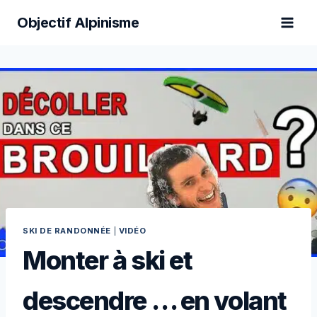
Aller
Objectif Alpinisme
au
contenu
SKI DE RANDONNÉE
|
VIDÉO
Monter à ski et
descendre … en volant