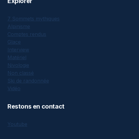
Explorer
7 Sommets mythiques
Alpinisme
Comptes rendus
Glace
Interview
Matériel
Nivologie
Non classé
Ski de randonnée
Vidéo
Restons en contact
Youtube