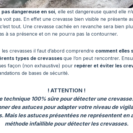
t pas dangereuse en soi
, elle est dangereuse quand elle n’e
a voit pas. En effet une crevasse bien visible ne présente 
 c’est tout. Une crevasse cachée en revanche sera bien pl
as à sa présence et on ne pourra pas la contourner.
 les crevasses il faut d’abord comprendre
comment elles 
férents types de crevasses
que l’on peut rencontrer. Ensu
ues façon (non exhaustive) pour
repérer et éviter les cr
dations de bases de sécurité.
! ATTENTION !
 de technique 100% sûre pour détecter une crevasse. 
nner des astuces pour adapter votre niveau de vigil
s. Mais les astuces présentées ne représentent en
méthode infaillible pour détecter les crevasses.