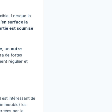
exible. Lorsque la
u’en surface la
artie est soumise
e
, un
autre
ra de fortes
ent régulier et
 est intéressant de
l immeuble) les
ercées par le