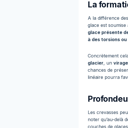
La format
A la différence des
glace est soumise 
glace présente de
à des torsions ou
Concrètement cela 
glacier
, un
virag
chances de présent
linéaire pourra fa
Profondeu
Les crevasses peu
noter qu’au-delà de
couches de glaces 