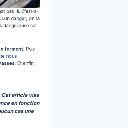
st pas là. C’est-à-
aucun danger, on la
us dangereuse car
se forment
. Puis
ite nous
evasses
. Et enfin
Cet article vise
ance en fonction
 aucun cas une