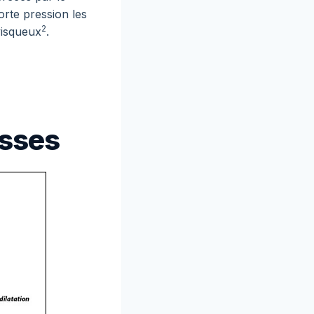
orte pression les
2
visqueux
.
asses