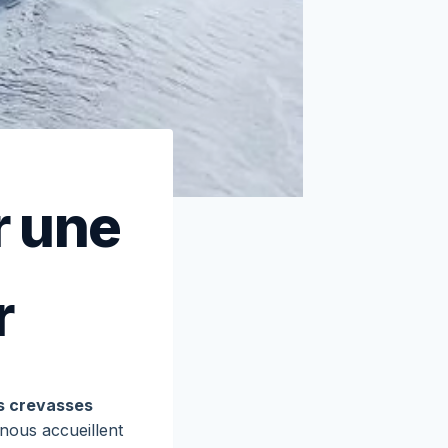
r une
r
s crevasses
nous accueillent