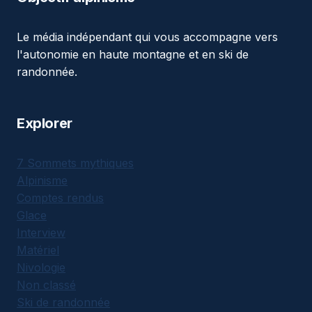
Le média indépendant qui vous accompagne vers
l'autonomie en haute montagne et en ski de
randonnée.
Explorer
7 Sommets mythiques
Alpinisme
Comptes rendus
Glace
Interview
Matériel
Nivologie
Non classé
Ski de randonnée