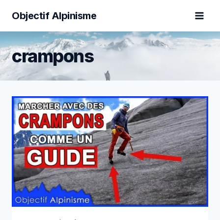
Aller
Objectif Alpinisme
au
contenu
crampons