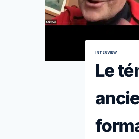
INTERVIEW
Le té
ancie
form