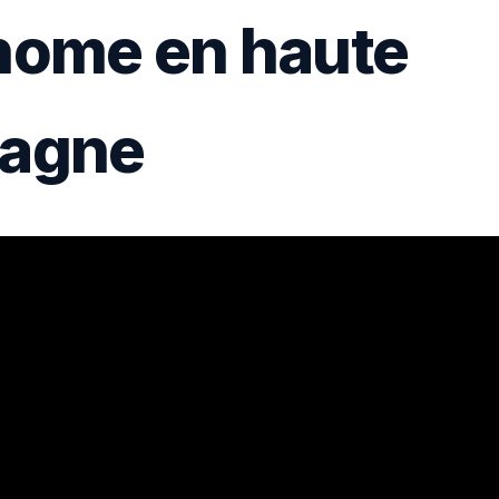
nome en haute
agne