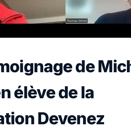
moignage de Mich
n élève de la
ation Devenez