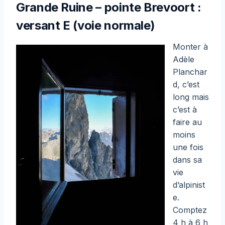
Grande Ruine – pointe Brevoort :
versant E (voie normale)
Monter à
Adèle
Planchar
d, c’est
long mais
c’est à
faire au
moins
une fois
dans sa
vie
d’alpinist
e.
Comptez
4 h à 6 h