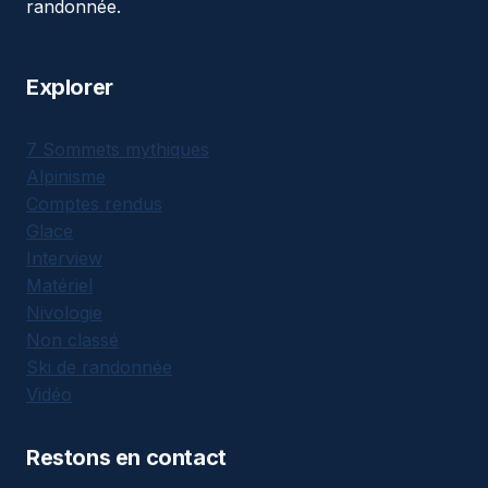
randonnée.
Explorer
7 Sommets mythiques
Alpinisme
Comptes rendus
Glace
Interview
Matériel
Nivologie
Non classé
Ski de randonnée
Vidéo
Restons en contact