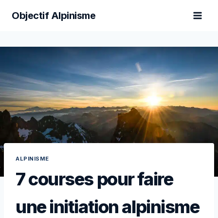
Aller
Objectif Alpinisme
au
contenu
ALPINISME
7 courses pour faire
une initiation alpinisme