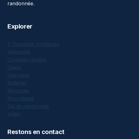
randonnée.
Explorer
7 Sommets mythiques
Alpinisme
Comptes rendus
Glace
Interview
Matériel
Nivologie
Non classé
Ski de randonnée
Vidéo
Restons en contact